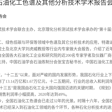
石油化工色谱及其他分析技术学术报告会
告会
试技术学会联合主办，北京理化分析测试技术学会承办的“第十届
工、绿色低碳与环保等领域中色谱及其它分析技术的应用，特邀
院士及北京大学刘虎威教授等行业内专家做大会报告，介绍了近
全国各大石油化工企业和研究院的近200名专家学者及仪器厂
持，中国石油学会石油炼制分会张宝吉秘书长，中国石油化工
，“十二五”以来，面对严峻的国内发展形势，我国石化行业上
了13.14万亿和1.67万亿元，十二五期间，行业的总收入和利润年
十三五”是我国由石化工业大国向强国迈进的关键时期，《规划
售利润率小幅提高，2020年达到49%。
今，全国石油化工色谱会已走过32年的光景。时隔十六年，全国
技术已经深入到石油化工领域的各个环节，各种石化分析技术的