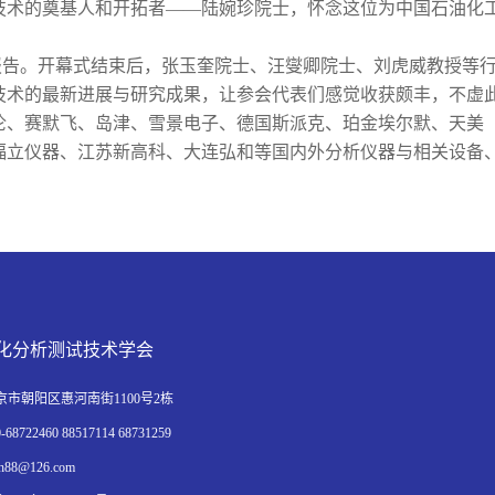
技术的奠基人和开拓者——陆婉珍院士，怀念这位为中国石油化
告。开幕式结束后，张玉奎院士、汪燮卿院士、刘虎威教授等行
技术的最新进展与研究成果，让参会代表们感觉收获颇丰，不虚
伦、赛默飞、岛津、雪景电子、德国斯派克、珀金埃尔默、天美
福立仪器、江苏新高科、大连弘和等国内外分析仪器与相关设备
化分析测试技术学会
市朝阳区惠河南街1100号2栋
8722460 88517114 68731259
88@126.com