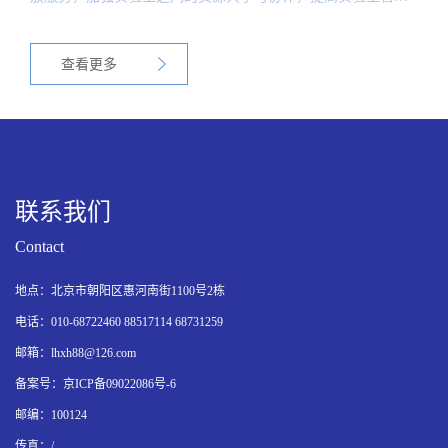
和应用水平，华北五省市电子显微学研讨会组委会定于2014年7
月18-23日在贵州省贵阳市举办“第八次华北五省市电子显微学
查看更多
研讨会及第十届全国实验室协作服务交流会”。会期6天。本次
会议由北京理化分析测试技术学会和贵州省理化测试分析研究
中心共同承办。大会邀请有关专家作精彩的大会报告，并组织
相关课题的研讨。欢迎相关研究所、院校、分析中心、检验部
门及企业代表参会。
联系我们
Contact
地点：北京市朝阳区惠河南街1100号2栋
电话：010-68722460 88517114 68731259
邮箱：lhxh88@126.com
备案号：京ICP备09022086号-6
邮编：100124
传真：/