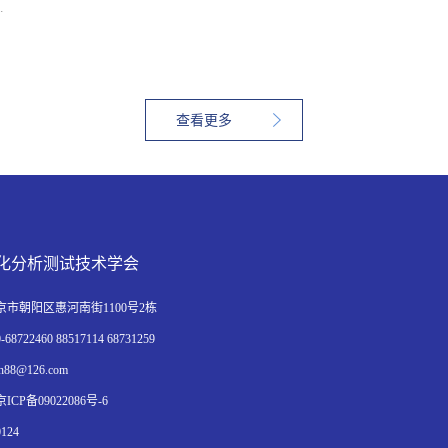
用
于
用
请
查看更多
化分析测试技术学会
市朝阳区惠河南街1100号2栋
8722460 88517114 68731259
88@126.com
CP备09022086号-6
124