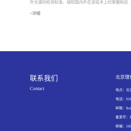
外光谱的检测标准，缩短国内外在该技术上的掌握和应
上的距离，北京理化分析测试技术学会、北京光谱学会
+
详细
2013年05月26日-31日在北京共同举办红外光谱分析与应
技术培训班，由北京理化分析测试技术学会承办，特聘
国内知名专家授课。培训...
联系我们
北京理
Contact
地点：北京
电话：010-6
邮箱：lhxh
备案号：京I
邮编：100