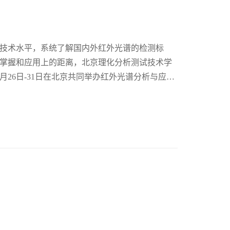
技术水平，系统了解国内外红外光谱的检测标
掌握和应用上的距离，北京理化分析测试技术学
5月26日-31日在北京共同举办红外光谱分析与应用
测试技术学会承办，特聘请国内知名专家授课。
能力培训委员会（NTC）发布的全国分析检测人
/A:2011-1 红外光谱分析技术考核与培训大纲）内
实际操作相结合，以实际操作为主，加强学员的
实验方法的目标。培训结束可参加全国分析检测
）组织的技术能力考核，考核通过者，将获得由
技术能力证书》，此证书可作为实验室认证认可及