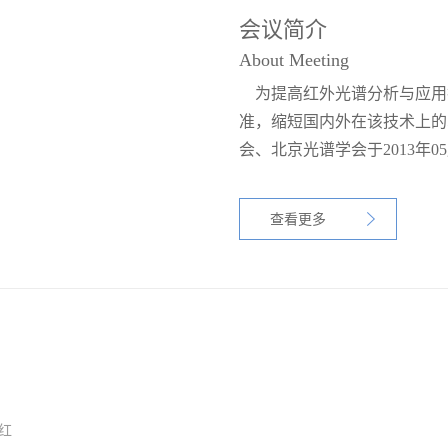
会议简介
About Meeting
为提高红外光谱分析与应用
准，缩短国内外在该技术上的
会、北京光谱学会于2013年0
技术培训班，由北京理化分析
培训将执行全国分析检测人员
查看更多
员能力培训考核大纲（ATC009
容要求，授课方式理论培训与
动手能力，达到熟练掌握标准
人员能力培训委员会（NTC
NTC发放的《分析检测人员
增项的资质证明。
红