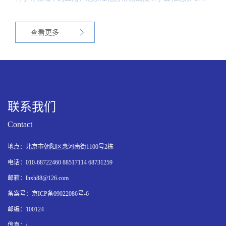
镜学会共同决定在2013年3月19日下午13：00-18：00（星期
二），在北京市北科大厦举办一次“北京市2013年度激光共聚焦
查看更多
扫描显微学最新进展学术研讨会”。
联系我们
Contact
地点：北京市朝阳区惠河南街1100号2栋
电话：010-68722460 88517114 68731259
邮箱：lhxh88@126.com
备案号：京ICP备09022086号-6
邮编：100124
传真：/