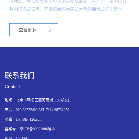
展理念，着力培育我国分析测试领域的新质生产力，由中国分
析测试协会倡导，中国仪器仪表学会分析仪器分会绿色技术专
家组发起并联合中国仪器仪表行业协会分析仪器分会、北京理
化分析测试技术学会、格林莱伯（北京）科技服务有限公司等
查看更多
单位，在中共江西省萍乡市安源区委员会、江西省萍乡市安源
区人民政府的大力支持下，兹定于2023年12月5日至9日在江西
省萍乡市安源区举办“第三届中国实验室绿色技术国际报告
会”。
联系我们
Contact
地点：北京市朝阳区惠河南街1100号2栋
电话：010-68722460 88517114 68731259
邮箱：lhxh88@126.com
备案号：京ICP备09022086号-6
邮编：100124